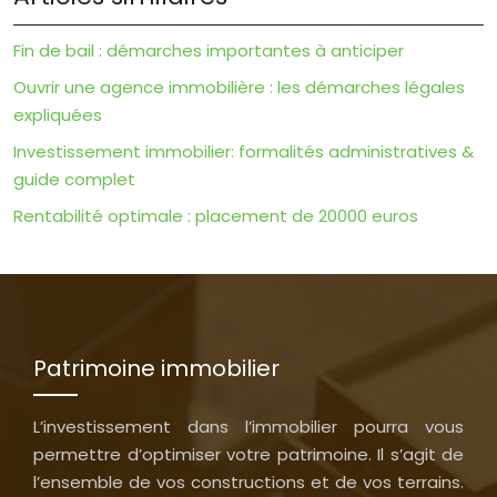
Fin de bail : démarches importantes à anticiper
Ouvrir une agence immobilière : les démarches légales
expliquées
Investissement immobilier: formalités administratives &
guide complet
Rentabilité optimale : placement de 20000 euros
Patrimoine immobilier
L’investissement dans l’immobilier pourra vous
permettre d’optimiser votre patrimoine. Il s’agit de
l’ensemble de vos constructions et de vos terrains.