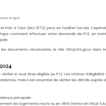
rches en ligne
t le Prêt à Taux Zéro (PTZ) peut en faciliter l’accès. Cep
ape comment effectuer votre demande de PTZ, en mettant l’
pide.
é, les documents nécessaires, le rôle d’Impôts.gouv dans l
 2024
rifier si vous êtes éligible au PTZ. Les critères d’éligibilité 
dentes, mais il est essentiel de vérifier les détails auprès 
idence principale.
lement les logements neufs ou en VEFA (Vente en l’état fu