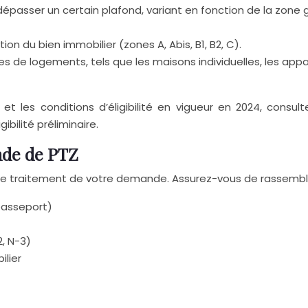
épasser un certain plafond, variant en fonction de la zone 
ation du bien immobilier (zones A, Abis, B1, B2, C).
pes de logements, tels que les maisons individuelles, les ap
t les conditions d’éligibilité en vigueur en 2024, consult
ibilité préliminaire.
nde de PTZ
r le traitement de votre demande. Assurez-vous de rassembl
 passeport)
2, N-3)
ilier