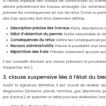
Si l’achat implique des travaux de construction ou d’amé
décrire précisément les travaux envisagés (ex: extension
préciser les conséquences en cas de refus (total ou partie
des frais associés doit être clairement définie.
Description précise des travaux:
Plans, descriptions d
Délai d’obtention du permis:
Durée raisonnable et réa
Conséquences du refus:
Définir les conséquences po
Recours administratifs:
Prévoir la possibilité d’un re
Répartition des frais:
Préciser clairement qui paie quo
Il est conseillé d’inclure une clause précisant la procédu
d’expertise, etc.).
3. clause suspensive liée à l’état du b
Avant la signature définitive, il est crucial de réaliser 
diagnostics (amiante, plomb, termites, gaz, électricité, 
prix d’achat), et spécifier un délai pour leur réalisation. 