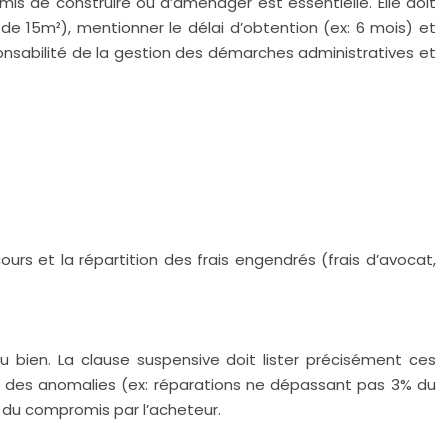
is de construire ou d’aménager est essentielle. Elle doit
de 15m²), mentionner le délai d’obtention (ex: 6 mois) et
sponsabilité de la gestion des démarches administratives et
ours et la répartition des frais engendrés (frais d’avocat,
t du bien. La clause suspensive doit lister précisément ces
lité des anomalies (ex: réparations ne dépassant pas 3% du
on du compromis par l’acheteur.