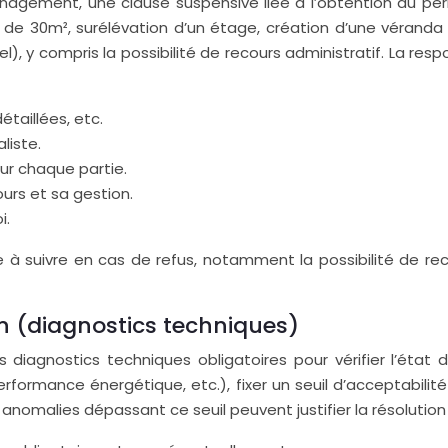
nagement, une clause suspensive liée à l’obtention du perm
 de 30m², surélévation d’un étage, création d’une véranda 
l), y compris la possibilité de recours administratif. La re
étaillées, etc.
liste.
ur chaque partie.
cours et sa gestion.
i.
re à suivre en cas de refus, notamment la possibilité de rec
ien (diagnostics techniques)
des diagnostics techniques obligatoires pour vérifier l’éta
performance énergétique, etc.), fixer un seuil d’acceptabi
Des anomalies dépassant ce seuil peuvent justifier la résoluti