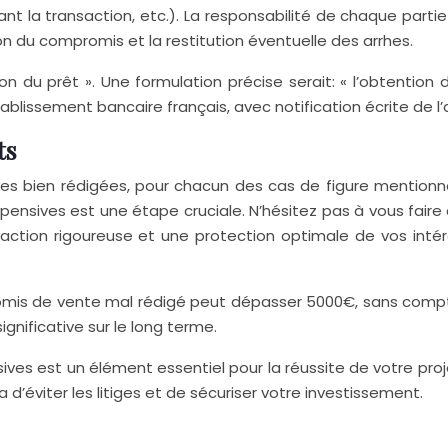
nt la transaction, etc.). La responsabilité de chaque parti
 du compromis et la restitution éventuelle des arrhes.
on du prêt ». Une formulation précise serait: « l’obtentio
ablissement bancaire français, avec notification écrite de l
ts
ves bien rédigées, pour chacun des cas de figure mention
pensives est une étape cruciale. N’hésitez pas à vous faire
édaction rigoureuse et une protection optimale de vos in
omis de vente mal rédigé peut dépasser 5000€, sans compt
gnificative sur le long terme.
ves est un élément essentiel pour la réussite de votre proje
 d’éviter les litiges et de sécuriser votre investissement.