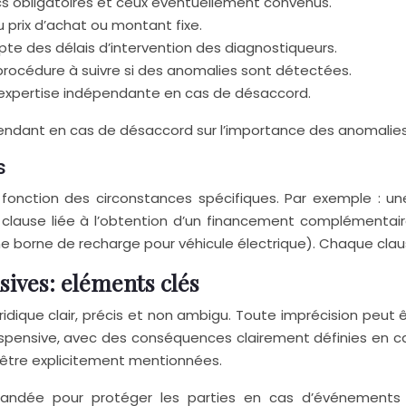
cs obligatoires et ceux éventuellement convenus.
prix d’achat ou montant fixe.
pte des délais d’intervention des diagnostiqueurs.
 procédure à suivre si des anomalies sont détectées.
ne expertise indépendante en cas de désaccord.
dépendant en cas de désaccord sur l’importance des anomalie
s
fonction des circonstances spécifiques. Par exemple : une
clause liée à l’obtention d’un financement complémentaire
d’une borne de recharge pour véhicule électrique). Chaque cla
sives: eléments clés
idique clair, précis et non ambigu. Toute imprécision peut ê
suspensive, avec des conséquences clairement définies en 
nt être explicitement mentionnées.
andée pour protéger les parties en cas d’événements i